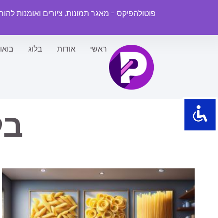
פוטולהפיקס - מאגר תמונות, ציורים ואומנות להו
ראשי
אודות
בלוג
בואו
בל