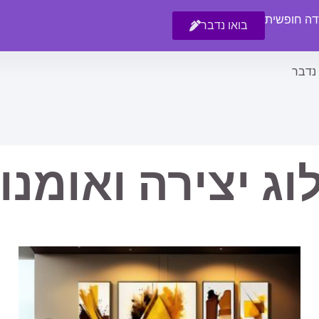
רדה חופשית
בואו נדבר
 נדבר
וג יצירה ואומנו