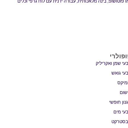
 פוטושופ, בינה מלאכותית, עבודה ידנית עם לוח גרפי וכלים
ופולרי
עי שמן ואקריליק
עי גואש
מיקס
שום
נון חופשי
עי מים
סטרקט