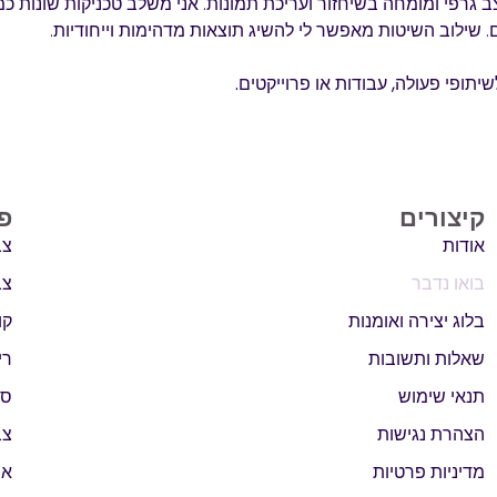
 גרפי ומומחה בשיחזור ועריכת תמונות. אני משלב טכניקות שונות כמו
 שילוב השיטות מאפשר לי להשיג תוצאות מדהימות וייחודיות.
יתופי פעולה, עבודות או פרוייקטים.
קיצורים
פ
אודות
צב
בואו נדבר
צב
בלוג יצירה ואומנות
קו
שאלות ותשובות
רי
תנאי שימוש
סג
הצהרת נגישות
צב
מדיניות פרטיות
אב