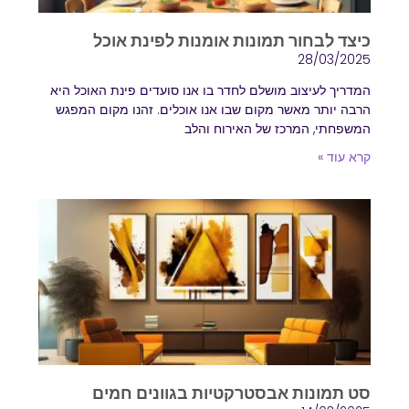
הוסף קו תחתון לקישורים
format_underlined
כיצד לבחור תמונות אומנות לפינת אוכל
סמן קישורים
28/03/2025
font_download
המדריך לעיצוב מושלם לחדר בו אנו סועדים פינת האוכל היא
לאפס
cached
הרבה יותר מאשר מקום שבו אנו אוכלים. זהנו מקום המפגש
את
המשפחתי, המרכז של האירוח והלב
השארת משוב
כל
קרא עוד »
הצהרת נגישות
האפשרויות
סט תמונות אבסטרקטיות בגוונים חמים