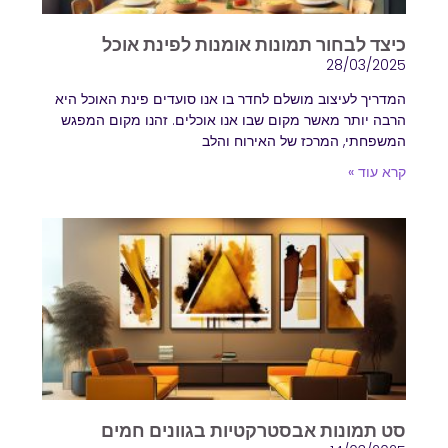
הוסף קו תחתון לקישורים
format_underlined
כיצד לבחור תמונות אומנות לפינת אוכל
סמן קישורים
28/03/2025
font_download
המדריך לעיצוב מושלם לחדר בו אנו סועדים פינת האוכל היא
לאפס
cached
הרבה יותר מאשר מקום שבו אנו אוכלים. זהנו מקום המפגש
את
המשפחתי, המרכז של האירוח והלב
השארת משוב
כל
קרא עוד »
הצהרת נגישות
האפשרויות
סט תמונות אבסטרקטיות בגוונים חמים