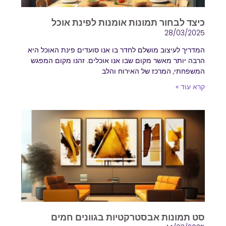
הוסף קו תחתון לקישורים
format_underlined
כיצד לבחור תמונות אומנות לפינת אוכל
סמן קישורים
28/03/2025
font_download
המדריך לעיצוב מושלם לחדר בו אנו סועדים פינת האוכל היא
לאפס
cached
הרבה יותר מאשר מקום שבו אנו אוכלים. זהנו מקום המפגש
את
המשפחתי, המרכז של האירוח והלב
השארת משוב
כל
קרא עוד »
הצהרת נגישות
האפשרויות
סט תמונות אבסטרקטיות בגוונים חמים