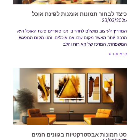
הוסף קו תחתון לקישורים
format_underlined
כיצד לבחור תמונות אומנות לפינת אוכל
סמן קישורים
28/03/2025
font_download
המדריך לעיצוב מושלם לחדר בו אנו סועדים פינת האוכל היא
לאפס
cached
הרבה יותר מאשר מקום שבו אנו אוכלים. זהנו מקום המפגש
את
המשפחתי, המרכז של האירוח והלב
השארת משוב
כל
קרא עוד »
הצהרת נגישות
האפשרויות
סט תמונות אבסטרקטיות בגוונים חמים