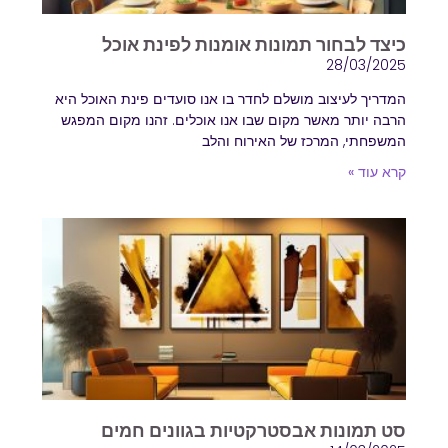
הוסף קו תחתון לקישורים
format_underlined
כיצד לבחור תמונות אומנות לפינת אוכל
סמן קישורים
28/03/2025
font_download
המדריך לעיצוב מושלם לחדר בו אנו סועדים פינת האוכל היא
לאפס
cached
הרבה יותר מאשר מקום שבו אנו אוכלים. זהנו מקום המפגש
את
המשפחתי, המרכז של האירוח והלב
השארת משוב
כל
קרא עוד »
הצהרת נגישות
האפשרויות
סט תמונות אבסטרקטיות בגוונים חמים