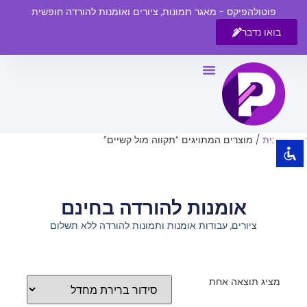
פוטולהפיקס - מאגר תמונות, ציורים ואומנות להורדה חופשית
בואו נדבר
השבת את ההבזקים
visibility_off
סמן כותרות
title
צבע רקע
settings
עמוד הבית
/ מוצרים המתויגים “תקווה מול קשיים”
זום (הקטנה)
zoom_out
זום (הגדלה)
zoom_in
אומנות להורדה בחינם
הקטנת גופן
remove_circle_outline
ציורים, עבודות אומנות ותמונות להורדה ללא תשלום
הגדלת גופן
add_circle_outline
גופן קריא
spellcheck
ניגודיות בהירה
brightness_high
מציג תוצאה אחת
ניגודיות כהה
brightness_low