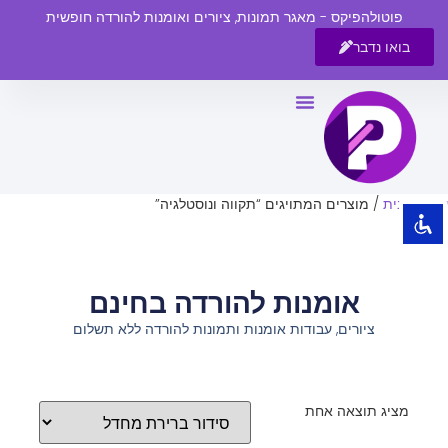
פוטולהפיקס - מאגר תמונות, ציורים ואומנות להורדה חופשית
בואו נדבר
השבת את ההבזקים
visibility_off
סמן כותרות
title
צבע רקע
settings
עמוד הבית
/ מוצרים המתויגים “תקווה ונוסטלגיה”
זום (הקטנה)
zoom_out
זום (הגדלה)
zoom_in
אומנות להורדה בחינם
הקטנת גופן
remove_circle_outline
ציורים, עבודות אומנות ותמונות להורדה ללא תשלום
הגדלת גופן
add_circle_outline
גופן קריא
spellcheck
ניגודיות בהירה
brightness_high
מציג תוצאה אחת
ניגודיות כהה
brightness_low