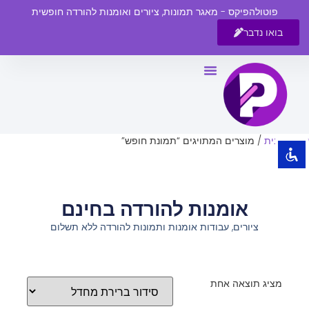
פוטולהפיקס - מאגר תמונות, ציורים ואומנות להורדה חופשית
בואו נדבר
השבת את ההבזקים
visibility_off
סמן כותרות
title
צבע רקע
settings
עמוד הבית
/ מוצרים המתויגים “תמונת חופש”
זום (הקטנה)
zoom_out
זום (הגדלה)
zoom_in
אומנות להורדה בחינם
הקטנת גופן
remove_circle_outline
ציורים, עבודות אומנות ותמונות להורדה ללא תשלום
הגדלת גופן
add_circle_outline
גופן קריא
spellcheck
ניגודיות בהירה
brightness_high
מציג תוצאה אחת
ניגודיות כהה
brightness_low