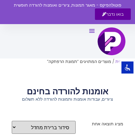
פוטולהפיקס - מאגר תמונות, ציורים ואומנות להורדה חופשית
בואו נדבר
השבת את ההבזקים
visibility_off
סמן כותרות
title
צבע רקע
settings
עמוד הבית
/ מוצרים המתויגים “תמונת הרפתקה”
זום (הקטנה)
zoom_out
זום (הגדלה)
zoom_in
אומנות להורדה בחינם
הקטנת גופן
remove_circle_outline
ציורים, עבודות אומנות ותמונות להורדה ללא תשלום
הגדלת גופן
add_circle_outline
גופן קריא
spellcheck
ניגודיות בהירה
brightness_high
מציג תוצאה אחת
ניגודיות כהה
brightness_low