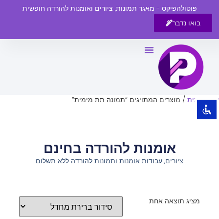
פוטולהפיקס - מאגר תמונות, ציורים ואומנות להורדה חופשית
בואו נדבר
השבת את ההבזקים
visibility_off
סמן כותרות
title
צבע רקע
settings
עמוד הבית
/ מוצרים המתויגים “תמונה תת מימית”
זום (הקטנה)
zoom_out
זום (הגדלה)
zoom_in
אומנות להורדה בחינם
הקטנת גופן
remove_circle_outline
ציורים, עבודות אומנות ותמונות להורדה ללא תשלום
הגדלת גופן
add_circle_outline
גופן קריא
spellcheck
ניגודיות בהירה
brightness_high
מציג תוצאה אחת
ניגודיות כהה
brightness_low