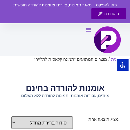
פוטולהפיקס - מאגר תמונות, ציורים ואומנות להורדה חופשית
בואו נדבר
השבת את ההבזקים
visibility_off
סמן כותרות
title
צבע רקע
settings
עמוד הבית
/ מוצרים המתויגים “תמונה קלאסית לתלייה”
זום (הקטנה)
zoom_out
זום (הגדלה)
zoom_in
אומנות להורדה בחינם
הקטנת גופן
remove_circle_outline
ציורים, עבודות אומנות ותמונות להורדה ללא תשלום
הגדלת גופן
add_circle_outline
גופן קריא
spellcheck
ניגודיות בהירה
brightness_high
מציג תוצאה אחת
ניגודיות כהה
brightness_low