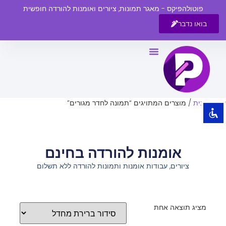
פוטולהפיקס - מאגר תמונות, ציורים ואומנות להורדה חופשית
בואו נדבר
השבת את ההבזקים
visibility_off
סמן כותרות
title
צבע רקע
settings
עמוד הבית
/ מוצרים המתויגים “תמונה לחדר מגורים”
זום (הקטנה)
zoom_out
זום (הגדלה)
zoom_in
אומנות להורדה בחינם
הקטנת גופן
remove_circle_outline
ציורים, עבודות אומנות ותמונות להורדה ללא תשלום
הגדלת גופן
add_circle_outline
גופן קריא
spellcheck
ניגודיות בהירה
brightness_high
מציג תוצאה אחת
ניגודיות כהה
brightness_low