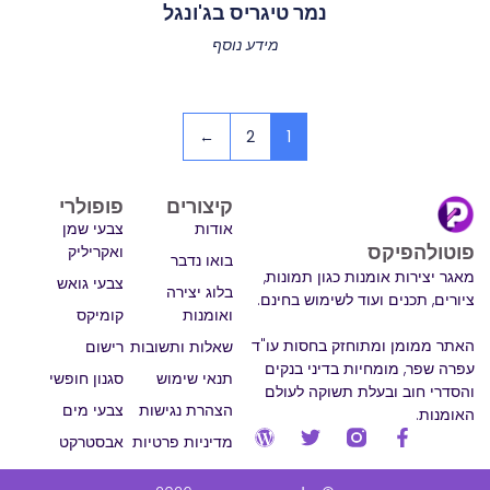
נמר טיגריס בג'ונגל
מידע נוסף
←
2
1
קיצורים
פופולרי
אודות
צבעי שמן
פוטולהפיקס
ואקריליק
בואו נדבר
מאגר יצירות אומנות כגון תמונות,
צבעי גואש
בלוג יצירה
ציורים, תכנים ועוד לשימוש בחינם.
ואומנות
קומיקס
האתר ממומן ומתוחזק בחסות עו"ד
שאלות ותשובות
רישום
עפרה שפר, מומחיות בדיני בנקים
תנאי שימוש
סגנון חופשי
והסדרי חוב ובעלת תשוקה לעולם
הצהרת נגישות
צבעי מים
האומנות.
מדיניות פרטיות
אבסטרקט