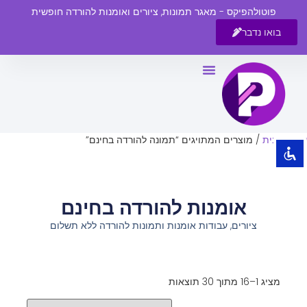
פוטולהפיקס - מאגר תמונות, ציורים ואומנות להורדה חופשית
בואו נדבר
השבת את ההבזקים
visibility_off
סמן כותרות
title
צבע רקע
settings
עמוד הבית
/ מוצרים המתויגים “תמונה להורדה בחינם”
זום (הקטנה)
zoom_out
זום (הגדלה)
zoom_in
אומנות להורדה בחינם
הקטנת גופן
remove_circle_outline
ציורים, עבודות אומנות ותמונות להורדה ללא תשלום
הגדלת גופן
add_circle_outline
גופן קריא
spellcheck
ניגודיות בהירה
brightness_high
מציג 1–16 מתוך 30 תוצאות
ניגודיות כהה
brightness_low