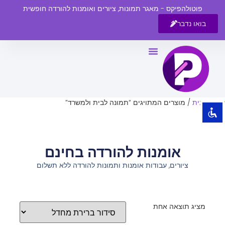
פוטולהפיקס - מאגר תמונות, ציורים ואומנות להורדה חופשית
בואו נדבר
השבת את ההבזקים
visibility_off
סמן כותרות
title
צבע רקע
settings
עמוד הבית
/ מוצרים המתויגים “תמונה לבית ולמשרד”
זום (הקטנה)
zoom_out
זום (הגדלה)
zoom_in
אומנות להורדה בחינם
הקטנת גופן
remove_circle_outline
ציורים, עבודות אומנות ותמונות להורדה ללא תשלום
הגדלת גופן
add_circle_outline
גופן קריא
spellcheck
ניגודיות בהירה
brightness_high
מציג תוצאה אחת
ניגודיות כהה
brightness_low