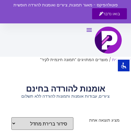
פוטולהפיקס - מאגר תמונות, ציורים ואומנות להורדה חופשית
בואו נדבר
השבת את ההבזקים
visibility_off
סמן כותרות
title
צבע רקע
settings
עמוד הבית
/ מוצרים המתויגים “תמונה חינמית לקיר”
זום (הקטנה)
zoom_out
זום (הגדלה)
zoom_in
אומנות להורדה בחינם
הקטנת גופן
remove_circle_outline
ציורים, עבודות אומנות ותמונות להורדה ללא תשלום
הגדלת גופן
add_circle_outline
גופן קריא
spellcheck
ניגודיות בהירה
brightness_high
מציג תוצאה אחת
ניגודיות כהה
brightness_low