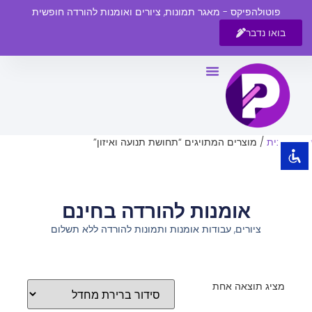
פוטולהפיקס - מאגר תמונות, ציורים ואומנות להורדה חופשית
בואו נדבר
השבת את ההבזקים
visibility_off
סמן כותרות
title
צבע רקע
settings
עמוד הבית
/ מוצרים המתויגים “תחושת תנועה ואיזון”
זום (הקטנה)
zoom_out
זום (הגדלה)
zoom_in
אומנות להורדה בחינם
הקטנת גופן
remove_circle_outline
ציורים, עבודות אומנות ותמונות להורדה ללא תשלום
הגדלת גופן
add_circle_outline
גופן קריא
spellcheck
ניגודיות בהירה
brightness_high
מציג תוצאה אחת
ניגודיות כהה
brightness_low