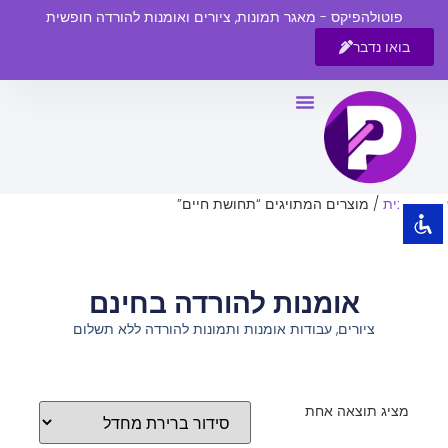
פוטולהפיקס - מאגר תמונות, ציורים ואומנות להורדה חופשית
בואו נדבר
השבת את ההבזקים
visibility_off
סמן כותרות
title
צבע רקע
settings
עמוד הבית
/ מוצרים המתויגים “תחושת חיים”
זום (הקטנה)
zoom_out
זום (הגדלה)
zoom_in
אומנות להורדה בחינם
הקטנת גופן
remove_circle_outline
ציורים, עבודות אומנות ותמונות להורדה ללא תשלום
הגדלת גופן
add_circle_outline
גופן קריא
spellcheck
ניגודיות בהירה
brightness_high
מציג תוצאה אחת
ניגודיות כהה
brightness_low