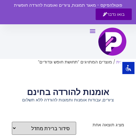
פוטולהפיקס - מאגר תמונות, ציורים ואומנות להורדה חופשית
בואו נדבר
השבת את ההבזקים
visibility_off
סמן כותרות
title
צבע רקע
settings
עמוד הבית
/ מוצרים המתויגים “תחושת חופש ונדודים”
זום (הקטנה)
zoom_out
זום (הגדלה)
zoom_in
אומנות להורדה בחינם
הקטנת גופן
remove_circle_outline
ציורים, עבודות אומנות ותמונות להורדה ללא תשלום
הגדלת גופן
add_circle_outline
גופן קריא
spellcheck
ניגודיות בהירה
brightness_high
מציג תוצאה אחת
ניגודיות כהה
brightness_low