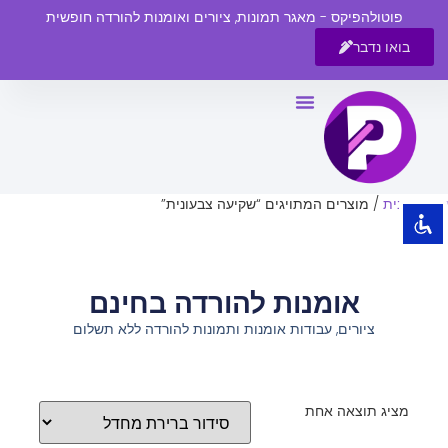
פוטולהפיקס - מאגר תמונות, ציורים ואומנות להורדה חופשית
בואו נדבר
השבת את ההבזקים
visibility_off
סמן כותרות
title
צבע רקע
settings
עמוד הבית
/ מוצרים המתויגים “שקיעה צבעונית”
זום (הקטנה)
zoom_out
זום (הגדלה)
zoom_in
אומנות להורדה בחינם
הקטנת גופן
remove_circle_outline
ציורים, עבודות אומנות ותמונות להורדה ללא תשלום
הגדלת גופן
add_circle_outline
גופן קריא
spellcheck
ניגודיות בהירה
brightness_high
מציג תוצאה אחת
ניגודיות כהה
brightness_low