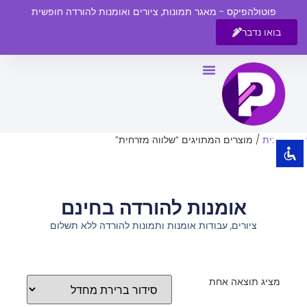
פוטולהפיקס - מאגר תמונות, ציורים ואומנות להורדה חופשית
בואו נדבר
השבת את ההבזקים
visibility_off
סמן כותרות
title
צבע רקע
settings
עמוד הבית
/ מוצרים המתויגים “שלווה מזרחית”
זום (הקטנה)
zoom_out
זום (הגדלה)
zoom_in
אומנות להורדה בחינם
הקטנת גופן
remove_circle_outline
ציורים, עבודות אומנות ותמונות להורדה ללא תשלום
הגדלת גופן
add_circle_outline
גופן קריא
spellcheck
ניגודיות בהירה
brightness_high
מציג תוצאה אחת
ניגודיות כהה
brightness_low