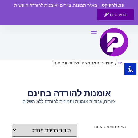
פוטולהפיקס - מאגר תמונות, ציורים ואומנות להורדה חופשית
בואו נדבר
השבת את ההבזקים
visibility_off
סמן כותרות
title
צבע רקע
settings
עמוד הבית
/ מוצרים המתויגים “שלווה ונינוחות”
זום (הקטנה)
zoom_out
זום (הגדלה)
zoom_in
אומנות להורדה בחינם
הקטנת גופן
remove_circle_outline
ציורים, עבודות אומנות ותמונות להורדה ללא תשלום
הגדלת גופן
add_circle_outline
גופן קריא
spellcheck
ניגודיות בהירה
brightness_high
מציג תוצאה אחת
ניגודיות כהה
brightness_low