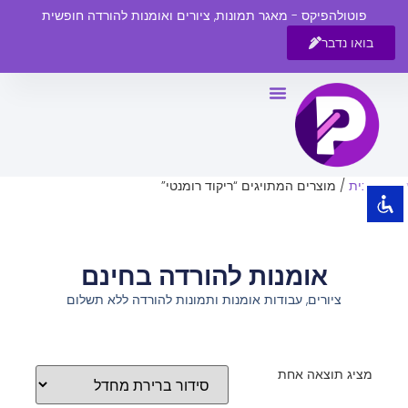
פוטולהפיקס - מאגר תמונות, ציורים ואומנות להורדה חופשית
בואו נדבר
השבת את ההבזקים
visibility_off
סמן כותרות
title
צבע רקע
settings
עמוד הבית
/ מוצרים המתויגים “ריקוד רומנטי”
זום (הקטנה)
zoom_out
זום (הגדלה)
zoom_in
אומנות להורדה בחינם
הקטנת גופן
remove_circle_outline
ציורים, עבודות אומנות ותמונות להורדה ללא תשלום
הגדלת גופן
add_circle_outline
גופן קריא
spellcheck
ניגודיות בהירה
brightness_high
מציג תוצאה אחת
ניגודיות כהה
brightness_low