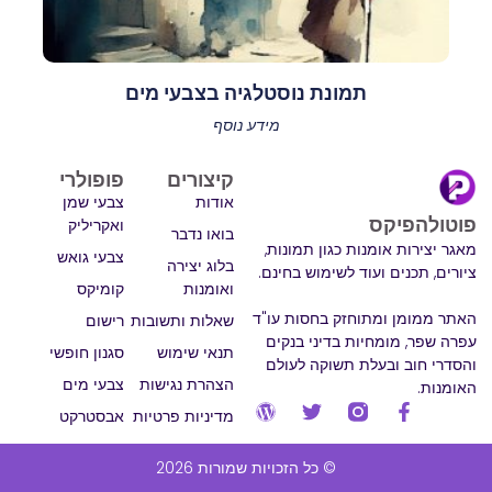
תמונת נוסטלגיה בצבעי מים
מידע נוסף
קיצורים
פופולרי
אודות
צבעי שמן
פוטולהפיקס
ואקריליק
בואו נדבר
מאגר יצירות אומנות כגון תמונות,
צבעי גואש
בלוג יצירה
ציורים, תכנים ועוד לשימוש בחינם.
ואומנות
קומיקס
האתר ממומן ומתוחזק בחסות עו"ד
שאלות ותשובות
רישום
עפרה שפר, מומחיות בדיני בנקים
תנאי שימוש
סגנון חופשי
והסדרי חוב ובעלת תשוקה לעולם
הצהרת נגישות
צבעי מים
האומנות.
מדיניות פרטיות
אבסטרקט
© כל הזכויות שמורות 2026