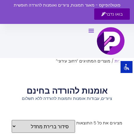
פוטולהפיקס - מאגר תמונות, ציורים ואומנות להורדה חופשית
בואו נדבר
השבת את ההבזקים
visibility_off
סמן כותרות
title
צבע רקע
settings
עמוד הבית
/ מוצרים המתויגים “רחוב עירוני”
זום (הקטנה)
zoom_out
זום (הגדלה)
zoom_in
אומנות להורדה בחינם
הקטנת גופן
remove_circle_outline
ציורים, עבודות אומנות ותמונות להורדה ללא תשלום
הגדלת גופן
add_circle_outline
גופן קריא
spellcheck
ניגודיות בהירה
brightness_high
מציגים את כל ⁦5⁩ התוצאות
ניגודיות כהה
brightness_low