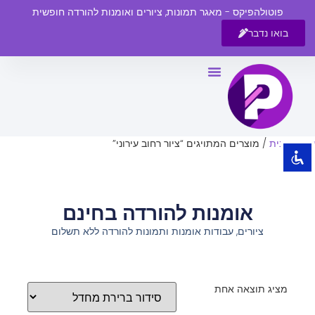
פוטולהפיקס - מאגר תמונות, ציורים ואומנות להורדה חופשית
בואו נדבר
השבת את ההבזקים
visibility_off
סמן כותרות
title
צבע רקע
settings
עמוד הבית
/ מוצרים המתויגים “ציור רחוב עירוני”
זום (הקטנה)
zoom_out
זום (הגדלה)
zoom_in
אומנות להורדה בחינם
הקטנת גופן
remove_circle_outline
ציורים, עבודות אומנות ותמונות להורדה ללא תשלום
הגדלת גופן
add_circle_outline
גופן קריא
spellcheck
ניגודיות בהירה
brightness_high
מציג תוצאה אחת
ניגודיות כהה
brightness_low