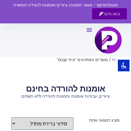
פוטולהפיקס - מאגר תמונות, ציורים ואומנות להורדה חופשית
בואו נדבר
השבת את ההבזקים
visibility_off
סמן כותרות
title
צבע רקע
settings
עמוד הבית
/ מוצרים המתויגים “ציור קנבס”
זום (הקטנה)
zoom_out
זום (הגדלה)
zoom_in
אומנות להורדה בחינם
הקטנת גופן
remove_circle_outline
ציורים, עבודות אומנות ותמונות להורדה ללא תשלום
הגדלת גופן
add_circle_outline
גופן קריא
spellcheck
ניגודיות בהירה
brightness_high
מציג תוצאה אחת
ניגודיות כהה
brightness_low