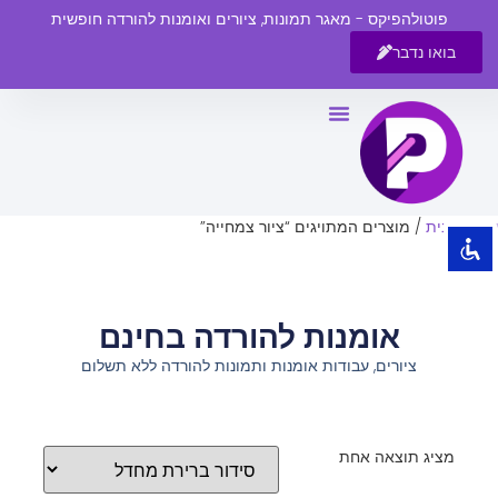
פוטולהפיקס - מאגר תמונות, ציורים ואומנות להורדה חופשית
בואו נדבר
השבת את ההבזקים
visibility_off
סמן כותרות
title
צבע רקע
settings
עמוד הבית
/ מוצרים המתויגים “ציור צמחייה”
זום (הקטנה)
zoom_out
זום (הגדלה)
zoom_in
אומנות להורדה בחינם
הקטנת גופן
remove_circle_outline
ציורים, עבודות אומנות ותמונות להורדה ללא תשלום
הגדלת גופן
add_circle_outline
גופן קריא
spellcheck
ניגודיות בהירה
brightness_high
מציג תוצאה אחת
ניגודיות כהה
brightness_low