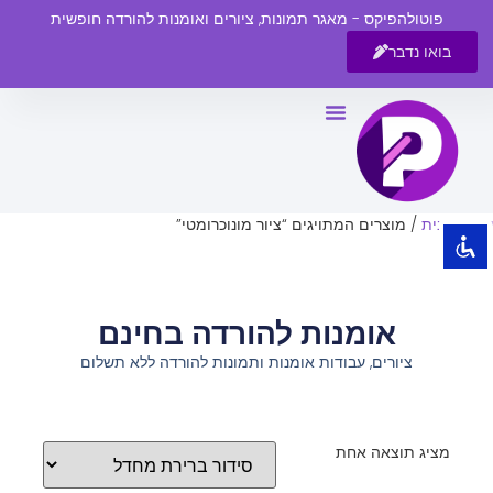
פוטולהפיקס - מאגר תמונות, ציורים ואומנות להורדה חופשית
בואו נדבר
השבת את ההבזקים
visibility_off
סמן כותרות
title
צבע רקע
settings
עמוד הבית
/ מוצרים המתויגים “ציור מונוכרומטי”
זום (הקטנה)
zoom_out
זום (הגדלה)
zoom_in
אומנות להורדה בחינם
הקטנת גופן
remove_circle_outline
ציורים, עבודות אומנות ותמונות להורדה ללא תשלום
הגדלת גופן
add_circle_outline
גופן קריא
spellcheck
ניגודיות בהירה
brightness_high
מציג תוצאה אחת
ניגודיות כהה
brightness_low