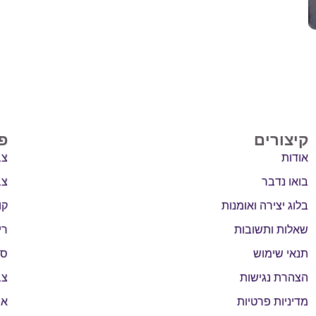
קיצורים
פ
אודות
צב
בואו נדבר
צב
בלוג יצירה ואומנות
קו
שאלות ותשובות
רי
תנאי שימוש
סג
הצהרת נגישות
צב
מדיניות פרטיות
אב