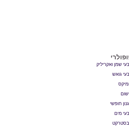
ופולרי
עי שמן ואקריליק
עי גואש
מיקס
שום
נון חופשי
עי מים
סטרקט