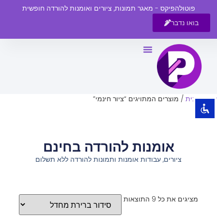
פוטולהפיקס - מאגר תמונות, ציורים ואומנות להורדה חופשית
בואו נדבר
השבת את ההבזקים
visibility_off
סמן כותרות
title
צבע רקע
settings
עמוד הבית
/ מוצרים המתויגים “ציור חינמי”
זום (הקטנה)
zoom_out
זום (הגדלה)
zoom_in
אומנות להורדה בחינם
הקטנת גופן
remove_circle_outline
ציורים, עבודות אומנות ותמונות להורדה ללא תשלום
הגדלת גופן
add_circle_outline
גופן קריא
spellcheck
ניגודיות בהירה
brightness_high
מציגים את כל ⁦9⁩ התוצאות
ניגודיות כהה
brightness_low