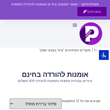
פוטולהפיקס - מאגר תמונות, ציורים ואומנות להורדה חופשית
בואו נדבר
השבת את ההבזקים
visibility_off
סמן כותרות
title
צבע רקע
settings
עמוד הבית
/ מוצרים המתויגים “ציור בצבעי שמן”
זום (הקטנה)
zoom_out
זום (הגדלה)
zoom_in
אומנות להורדה בחינם
הקטנת גופן
remove_circle_outline
ציורים, עבודות אומנות ותמונות להורדה ללא תשלום
הגדלת גופן
add_circle_outline
גופן קריא
spellcheck
ניגודיות בהירה
brightness_high
מציגים את כל ⁦12⁩ התוצאות
ניגודיות כהה
brightness_low