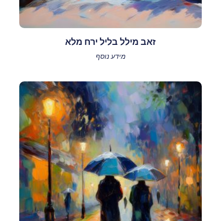
זאב מילל בליל ירח מלא
מידע נוסף