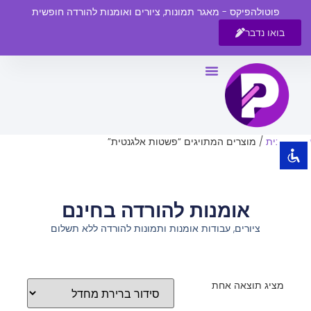
פוטולהפיקס - מאגר תמונות, ציורים ואומנות להורדה חופשית
בואו נדבר
השבת את ההבזקים
visibility_off
סמן כותרות
title
צבע רקע
settings
עמוד הבית
/ מוצרים המתויגים “פשטות אלגנטית”
זום (הקטנה)
zoom_out
זום (הגדלה)
zoom_in
אומנות להורדה בחינם
הקטנת גופן
remove_circle_outline
ציורים, עבודות אומנות ותמונות להורדה ללא תשלום
הגדלת גופן
add_circle_outline
גופן קריא
spellcheck
ניגודיות בהירה
brightness_high
מציג תוצאה אחת
ניגודיות כהה
brightness_low