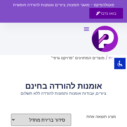
פוטולהפיקס - מאגר תמונות, ציורים ואומנות להורדה חופשית
בואו נדבר
השבת את ההבזקים
visibility_off
סמן כותרות
title
צבע רקע
settings
עמוד הבית
/ מוצרים המתויגים “פרויקט גרפי”
זום (הקטנה)
zoom_out
זום (הגדלה)
zoom_in
אומנות להורדה בחינם
הקטנת גופן
remove_circle_outline
ציורים, עבודות אומנות ותמונות להורדה ללא תשלום
הגדלת גופן
add_circle_outline
גופן קריא
spellcheck
ניגודיות בהירה
brightness_high
מציג תוצאה אחת
ניגודיות כהה
brightness_low