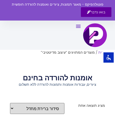
פוטולהפיקס - מאגר תמונות, ציורים ואומנות להורדה חופשית
בואו נדבר
השבת את ההבזקים
visibility_off
סמן כותרות
title
צבע רקע
settings
עמוד הבית
/ מוצרים המתויגים “עיצוב מדיטטיבי”
זום (הקטנה)
zoom_out
זום (הגדלה)
zoom_in
אומנות להורדה בחינם
הקטנת גופן
remove_circle_outline
ציורים, עבודות אומנות ותמונות להורדה ללא תשלום
הגדלת גופן
add_circle_outline
גופן קריא
spellcheck
ניגודיות בהירה
brightness_high
מציג תוצאה אחת
ניגודיות כהה
brightness_low