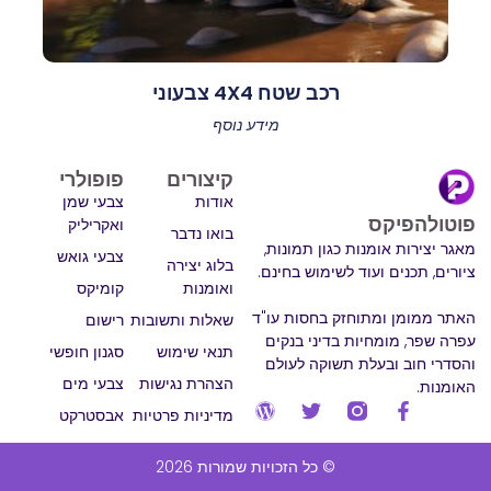
רכב שטח 4X4 צבעוני
מידע נוסף
קיצורים
פופולרי
אודות
צבעי שמן
פוטולהפיקס
ואקריליק
בואו נדבר
מאגר יצירות אומנות כגון תמונות,
צבעי גואש
בלוג יצירה
ציורים, תכנים ועוד לשימוש בחינם.
ואומנות
קומיקס
האתר ממומן ומתוחזק בחסות עו"ד
שאלות ותשובות
רישום
עפרה שפר, מומחיות בדיני בנקים
תנאי שימוש
סגנון חופשי
והסדרי חוב ובעלת תשוקה לעולם
הצהרת נגישות
צבעי מים
האומנות.
מדיניות פרטיות
אבסטרקט
© כל הזכויות שמורות 2026