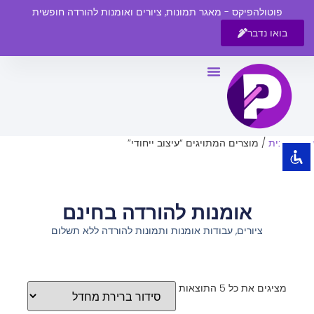
פוטולהפיקס - מאגר תמונות, ציורים ואומנות להורדה חופשית
בואו נדבר
השבת את ההבזקים
visibility_off
סמן כותרות
title
צבע רקע
settings
עמוד הבית
/ מוצרים המתויגים “עיצוב ייחודי”
זום (הקטנה)
zoom_out
זום (הגדלה)
zoom_in
אומנות להורדה בחינם
הקטנת גופן
remove_circle_outline
ציורים, עבודות אומנות ותמונות להורדה ללא תשלום
הגדלת גופן
add_circle_outline
גופן קריא
spellcheck
ניגודיות בהירה
brightness_high
מציגים את כל ⁦5⁩ התוצאות
ניגודיות כהה
brightness_low