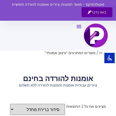
פוטולהפיקס - מאגר תמונות, ציורים ואומנות להורדה חופשית
בואו נדבר
השבת את ההבזקים
visibility_off
סמן כותרות
title
צבע רקע
settings
עמוד הבית
/ מוצרים המתויגים “עיצוב אמנותי”
זום (הקטנה)
zoom_out
זום (הגדלה)
zoom_in
אומנות להורדה בחינם
הקטנת גופן
remove_circle_outline
ציורים, עבודות אומנות ותמונות להורדה ללא תשלום
הגדלת גופן
add_circle_outline
גופן קריא
spellcheck
ניגודיות בהירה
brightness_high
מציגים את כל ⁦2⁩ התוצאות
ניגודיות כהה
brightness_low