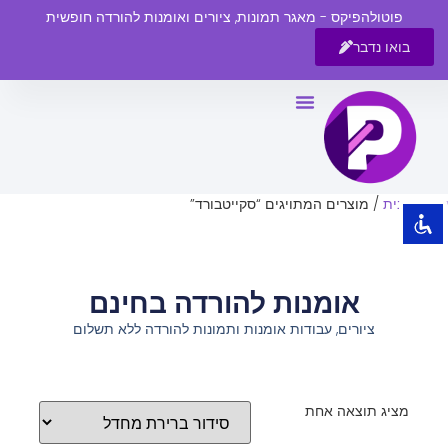
פוטולהפיקס - מאגר תמונות, ציורים ואומנות להורדה חופשית
בואו נדבר
השבת את ההבזקים
visibility_off
סמן כותרות
title
צבע רקע
settings
עמוד הבית
/ מוצרים המתויגים “סקייטבורד”
זום (הקטנה)
zoom_out
זום (הגדלה)
zoom_in
אומנות להורדה בחינם
הקטנת גופן
remove_circle_outline
ציורים, עבודות אומנות ותמונות להורדה ללא תשלום
הגדלת גופן
add_circle_outline
גופן קריא
spellcheck
ניגודיות בהירה
brightness_high
מציג תוצאה אחת
ניגודיות כהה
brightness_low