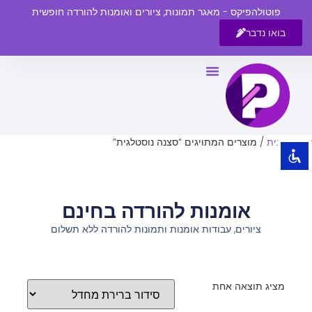
פוטולהפיקס - מאגר תמונות, ציורים ואומנות להורדה חופשית
בואו נדבר
השבת את ההבזקים
visibility_off
סמן כותרות
title
צבע רקע
settings
עמוד הבית
/ מוצרים המתויגים “סצנה נוסטלגית”
זום (הקטנה)
zoom_out
זום (הגדלה)
zoom_in
אומנות להורדה בחינם
הקטנת גופן
remove_circle_outline
ציורים, עבודות אומנות ותמונות להורדה ללא תשלום
הגדלת גופן
add_circle_outline
גופן קריא
spellcheck
ניגודיות בהירה
brightness_high
מציג תוצאה אחת
ניגודיות כהה
brightness_low