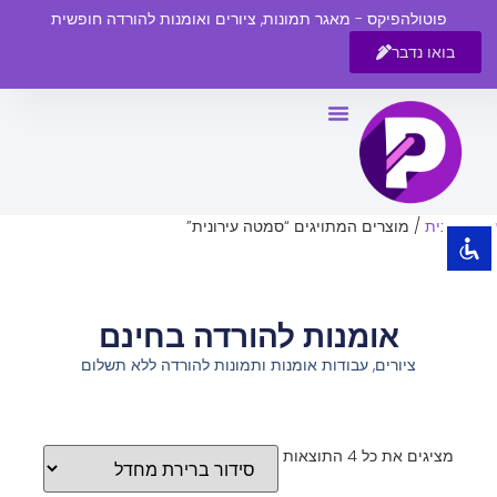
פוטולהפיקס - מאגר תמונות, ציורים ואומנות להורדה חופשית
בואו נדבר
השבת את ההבזקים
visibility_off
סמן כותרות
title
צבע רקע
settings
עמוד הבית
/ מוצרים המתויגים “סמטה עירונית”
זום (הקטנה)
zoom_out
זום (הגדלה)
zoom_in
אומנות להורדה בחינם
הקטנת גופן
remove_circle_outline
ציורים, עבודות אומנות ותמונות להורדה ללא תשלום
הגדלת גופן
add_circle_outline
גופן קריא
spellcheck
ניגודיות בהירה
brightness_high
מציגים את כל ⁦4⁩ התוצאות
ניגודיות כהה
brightness_low