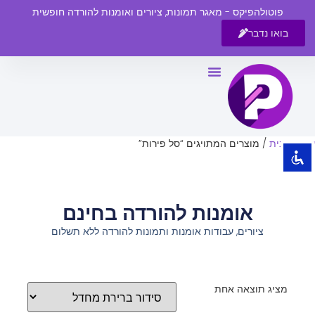
פוטולהפיקס - מאגר תמונות, ציורים ואומנות להורדה חופשית
בואו נדבר
השבת את ההבזקים
visibility_off
סמן כותרות
title
צבע רקע
settings
עמוד הבית
/ מוצרים המתויגים “סל פירות”
זום (הקטנה)
zoom_out
זום (הגדלה)
zoom_in
אומנות להורדה בחינם
הקטנת גופן
remove_circle_outline
ציורים, עבודות אומנות ותמונות להורדה ללא תשלום
הגדלת גופן
add_circle_outline
גופן קריא
spellcheck
ניגודיות בהירה
brightness_high
מציג תוצאה אחת
ניגודיות כהה
brightness_low