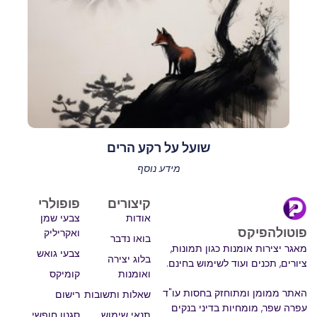
שועל על רקע הרים
מידע נוסף
קיצורים
פופולרי
אודות
צבעי שמן
פוטולהפיקס
ואקריליק
בואו נדבר
מאגר יצירות אומנות כגון תמונות,
צבעי גואש
בלוג יצירה
ציורים, תכנים ועוד לשימוש בחינם.
ואומנות
קומיקס
האתר ממומן ומתוחזק בחסות עו"ד
שאלות ותשובות
רישום
עפרה שפר, מומחיות בדיני בנקים
תנאי שימוש
סגנון חופשי