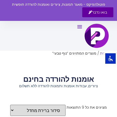
פוטולהפיקס - מאגר תמונות, ציורים ואומנות להורדה חופשית
בואו נדבר
השבת את ההבזקים
visibility_off
סמן כותרות
title
צבע רקע
settings
עמוד הבית
/ מוצרים המתויגים “נוף טבעי”
זום (הקטנה)
zoom_out
זום (הגדלה)
zoom_in
אומנות להורדה בחינם
הקטנת גופן
remove_circle_outline
ציורים, עבודות אומנות ותמונות להורדה ללא תשלום
הגדלת גופן
add_circle_outline
גופן קריא
spellcheck
ניגודיות בהירה
brightness_high
מציגים את כל ⁦9⁩ התוצאות
ניגודיות כהה
brightness_low