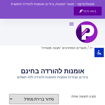
פוטולהפיקס - מאגר תמונות, ציורים ואומנות להורדה חופשית
בואו נדבר
השבת את ההבזקים
visibility_off
סמן כותרות
title
צבע רקע
settings
עמוד הבית
/ מוצרים המתויגים “מבנה פנטזיה”
זום (הקטנה)
zoom_out
זום (הגדלה)
zoom_in
אומנות להורדה בחינם
הקטנת גופן
remove_circle_outline
ציורים, עבודות אומנות ותמונות להורדה ללא תשלום
הגדלת גופן
add_circle_outline
גופן קריא
spellcheck
ניגודיות בהירה
brightness_high
מציג תוצאה אחת
ניגודיות כהה
brightness_low