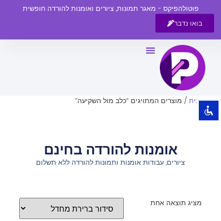
פוטולהפיקס - מאגר תמונות, ציורים ואומנות להורדה חופשית
בואו נדבר
השבת את ההבזקים
visibility_off
סמן כותרות
title
צבע רקע
settings
עמוד הבית
/ מוצרים המתויגים “כלב מול השקיעה”
זום (הקטנה)
zoom_out
זום (הגדלה)
zoom_in
אומנות להורדה בחינם
הקטנת גופן
remove_circle_outline
ציורים, עבודות אומנות ותמונות להורדה ללא תשלום
הגדלת גופן
add_circle_outline
גופן קריא
spellcheck
ניגודיות בהירה
brightness_high
מציג תוצאה אחת
ניגודיות כהה
brightness_low