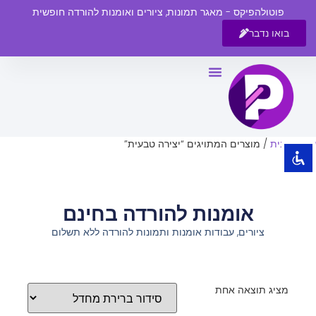
פוטולהפיקס - מאגר תמונות, ציורים ואומנות להורדה חופשית
בואו נדבר
השבת את ההבזקים
visibility_off
סמן כותרות
title
צבע רקע
settings
עמוד הבית
/ מוצרים המתויגים “יצירה טבעית”
זום (הקטנה)
zoom_out
זום (הגדלה)
zoom_in
אומנות להורדה בחינם
הקטנת גופן
remove_circle_outline
ציורים, עבודות אומנות ותמונות להורדה ללא תשלום
הגדלת גופן
add_circle_outline
גופן קריא
spellcheck
ניגודיות בהירה
brightness_high
מציג תוצאה אחת
ניגודיות כהה
brightness_low