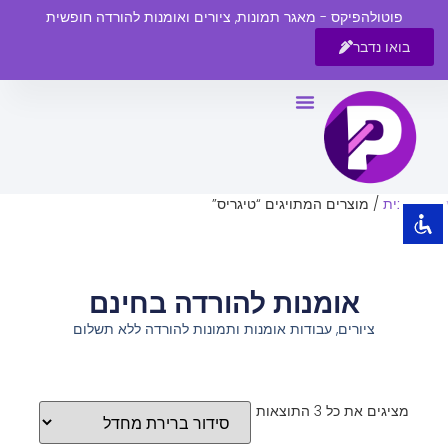
פוטולהפיקס - מאגר תמונות, ציורים ואומנות להורדה חופשית
בואו נדבר
השבת את ההבזקים
visibility_off
סמן כותרות
title
צבע רקע
settings
עמוד הבית
/ מוצרים המתויגים “טיגריס”
זום (הקטנה)
zoom_out
זום (הגדלה)
zoom_in
אומנות להורדה בחינם
הקטנת גופן
remove_circle_outline
ציורים, עבודות אומנות ותמונות להורדה ללא תשלום
הגדלת גופן
add_circle_outline
גופן קריא
spellcheck
ניגודיות בהירה
brightness_high
מציגים את כל ⁦3⁩ התוצאות
ניגודיות כהה
brightness_low