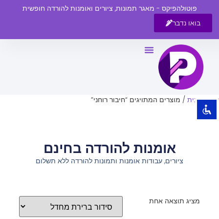
פוטולהפיקס - מאגר תמונות, ציורים ואומנות להורדה חופשית
בואו נדבר
השבת את ההבזקים
visibility_off
סמן כותרות
title
צבע רקע
settings
עמוד הבית
/ מוצרים המתויגים “חיבור רוחני”
זום (הקטנה)
zoom_out
זום (הגדלה)
zoom_in
אומנות להורדה בחינם
הקטנת גופן
remove_circle_outline
ציורים, עבודות אומנות ותמונות להורדה ללא תשלום
הגדלת גופן
add_circle_outline
גופן קריא
spellcheck
ניגודיות בהירה
brightness_high
מציג תוצאה אחת
ניגודיות כהה
brightness_low