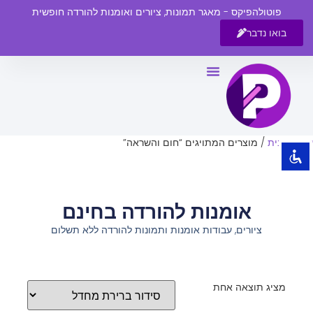
פוטולהפיקס - מאגר תמונות, ציורים ואומנות להורדה חופשית
בואו נדבר
השבת את ההבזקים
visibility_off
סמן כותרות
title
צבע רקע
settings
עמוד הבית
/ מוצרים המתויגים “חום והשראה”
זום (הקטנה)
zoom_out
זום (הגדלה)
zoom_in
אומנות להורדה בחינם
הקטנת גופן
remove_circle_outline
ציורים, עבודות אומנות ותמונות להורדה ללא תשלום
הגדלת גופן
add_circle_outline
גופן קריא
spellcheck
ניגודיות בהירה
brightness_high
מציג תוצאה אחת
ניגודיות כהה
brightness_low