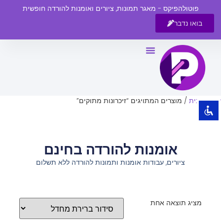
פוטולהפיקס - מאגר תמונות, ציורים ואומנות להורדה חופשית
בואו נדבר
השבת את ההבזקים
visibility_off
סמן כותרות
title
צבע רקע
settings
עמוד הבית
/ מוצרים המתויגים “זיכרונות מתוקים”
זום (הקטנה)
zoom_out
זום (הגדלה)
zoom_in
אומנות להורדה בחינם
הקטנת גופן
remove_circle_outline
ציורים, עבודות אומנות ותמונות להורדה ללא תשלום
הגדלת גופן
add_circle_outline
גופן קריא
spellcheck
ניגודיות בהירה
brightness_high
מציג תוצאה אחת
ניגודיות כהה
brightness_low