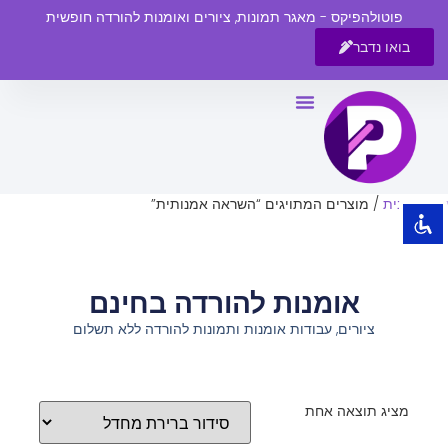
פוטולהפיקס - מאגר תמונות, ציורים ואומנות להורדה חופשית
בואו נדבר
השבת את ההבזקים
visibility_off
סמן כותרות
title
צבע רקע
settings
עמוד הבית
/ מוצרים המתויגים “השראה אמנותית”
זום (הקטנה)
zoom_out
זום (הגדלה)
zoom_in
אומנות להורדה בחינם
הקטנת גופן
remove_circle_outline
ציורים, עבודות אומנות ותמונות להורדה ללא תשלום
הגדלת גופן
add_circle_outline
גופן קריא
spellcheck
ניגודיות בהירה
brightness_high
מציג תוצאה אחת
ניגודיות כהה
brightness_low